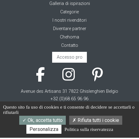
Galleria di ispirazioni
Categorie
I nostri rivenditori
Diventare partner
Chehoma
Contatto
Accesso pro
Avenue des Artisans 31 7822 Ghislenghien Belgio
+32 (0)68 65 96 96
sales@chehoma.com
Questo sito fa uso di cookies e ti consente di decidere se accettarli o
rifiutarli
IT
FR
NL
EN
Ok, accetta tutto
Rifiuta tutti i cookie
Personalizza
Politica sulla riservatezza
Cookie management
Termini di servizio