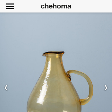
Cookies beheer paneel
❮
❯
Toestaan
Google Maps is uitgeschakeld.