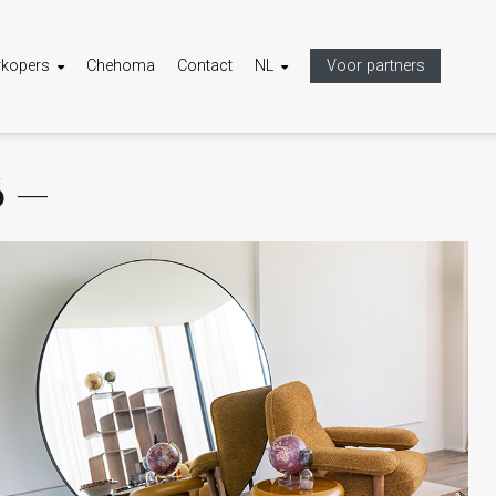
rkopers
Chehoma
Contact
NL
Voor partners
6 —