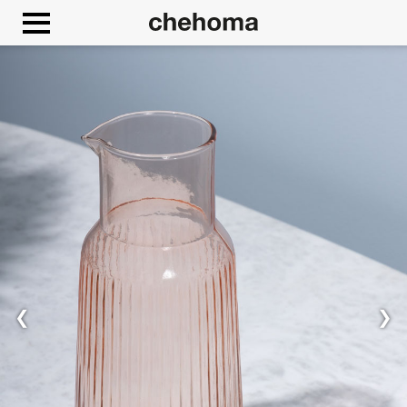
Cookies beheer paneel
❮
❯
Toestaan
Google Maps is uitgeschakeld.