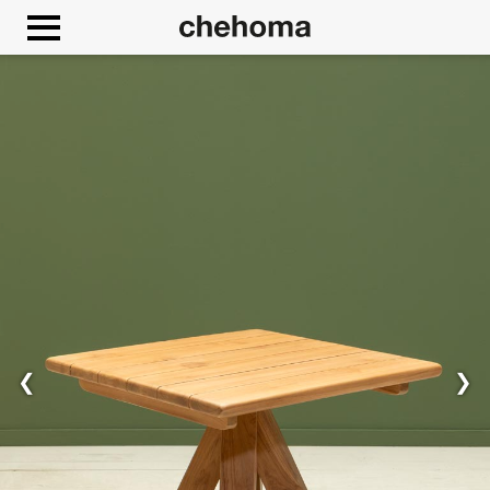
Cookies beheer paneel
❮
❯
Toestaan
Google Maps is uitgeschakeld.