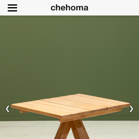
Cookies beheer paneel
❮
❯
Toestaan
Google Maps is uitgeschakeld.