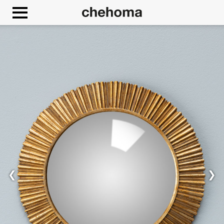
Cookies beheer paneel
❮
❯
Toestaan
Google Maps is uitgeschakeld.