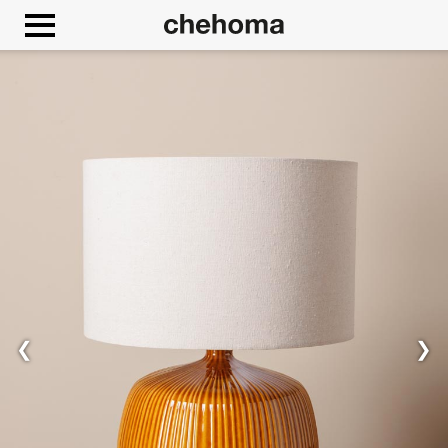
Cookies beheer paneel
❮
❯
Toestaan
Google Maps is uitgeschakeld.