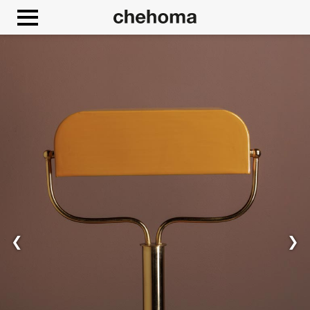
Cookies beheer paneel
❮
❯
Toestaan
Google Maps is uitgeschakeld.