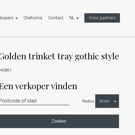
rkopers
Chehoma
Contact
NL
Voor partners
Golden trinket tray gothic style
#42831
Een verkoper vinden
Radius
Zoeken