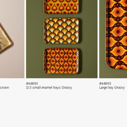
#44890
#44893
d crown
S/3 small enamel trays Groovy
Large tray Groovy