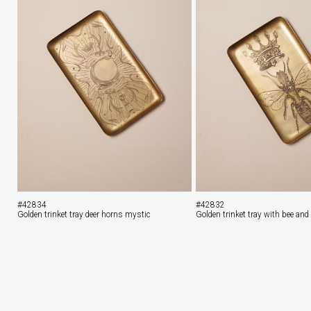
#42834
#42832
Golden trinket tray deer horns mystic
Golden trinket tray with bee an