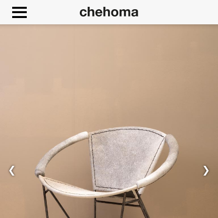
Cookies beheer paneel
❮
❯
Toestaan
Google Maps is uitgeschakeld.