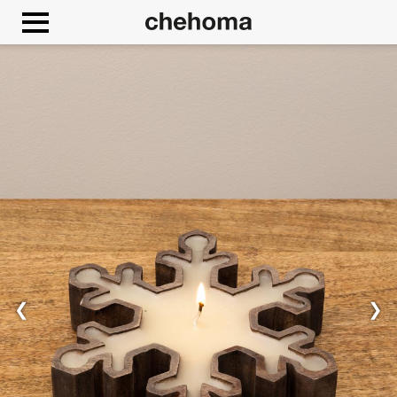
Cookies beheer paneel
❮
❯
Toestaan
Google Maps is uitgeschakeld.