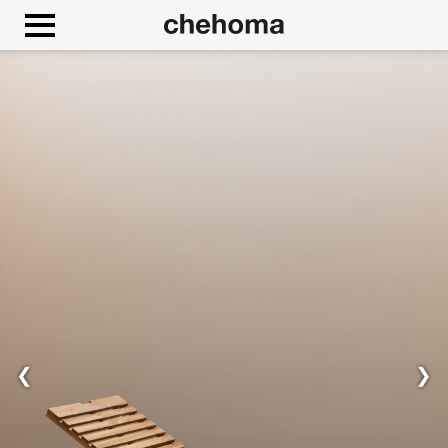
Cookies management panel
❮
❯
Consenti
Google Maps è disattivato