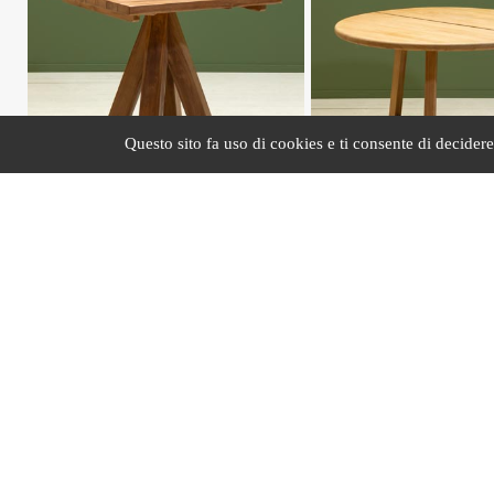
Questo sito fa uso di cookies e ti consente di decidere s
#45046
#45790
Dining table Opus
Dining table Atlas