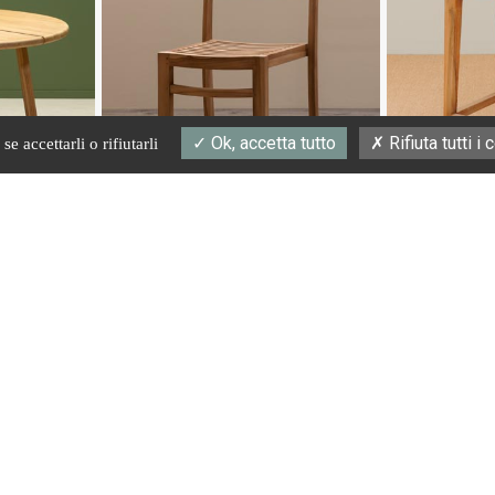
Ok, accetta tutto
Rifiuta tutti i
e accettarli o rifiutarli
#34141
#39126
Stackable chair Tirama
Bar chair Canggu