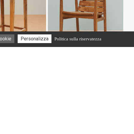
 cookie
Personalizza
Politica sulla riservatezza
#37685
Chair Lisbonne