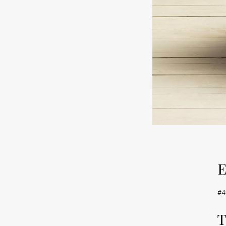
E
#4
T