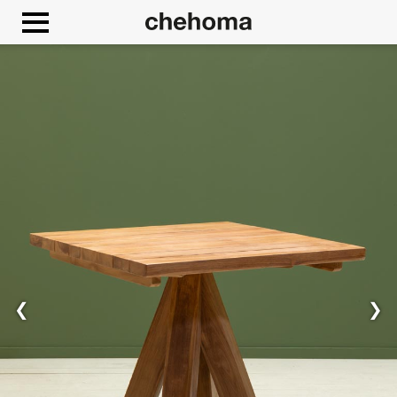
Cookies management panel
❮
❯
Consenti
Google Maps è disattivato