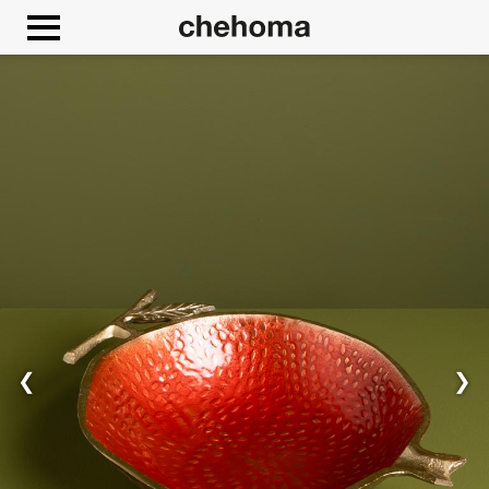
Panneau de gestion des cookies
❮
❯
Autoriser
Google Maps est désactivé.