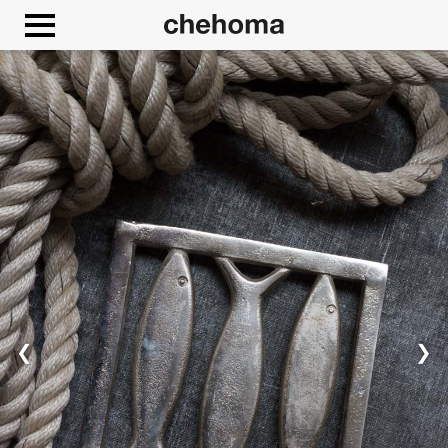
Panneau de gestion des cookies
❮
❯
Autoriser
Google Maps est désactivé.