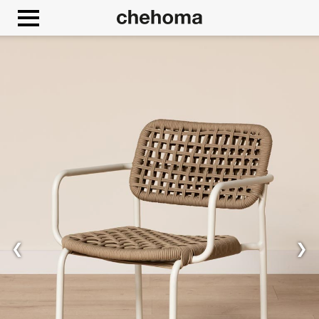
Cookies management panel
Consenti
Google Maps è disattivato
❮
❯