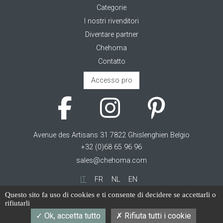
Categorie
I nostri rivenditori
Diventare partner
Chehoma
Contatto
Accesso pro
Avenue des Artisans 31 7822 Ghislenghien Belgio
+32 (0)68 65 96 96
sales@chehoma.com
IT
FR
NL
EN
Questo sito fa uso di cookies e ti consente di decidere se accettarli o
Cookie management
rifiutarli
Termini di servizio
Ok, accetta tutto
Rifiuta tutti i cookie