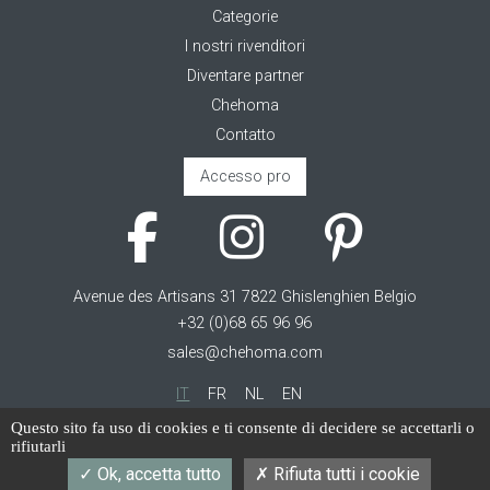
Categorie
I nostri rivenditori
Diventare partner
Chehoma
Contatto
Accesso pro
Avenue des Artisans 31 7822 Ghislenghien Belgio
+32 (0)68 65 96 96
sales@chehoma.com
IT
FR
NL
EN
Questo sito fa uso di cookies e ti consente di decidere se accettarli o
Cookie management
rifiutarli
Termini di servizio
Ok, accetta tutto
Rifiuta tutti i cookie