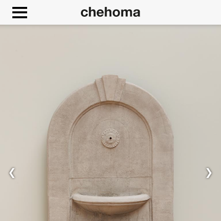
Cookies management panel
Consenti
Google Maps è disattivato
❮
❯