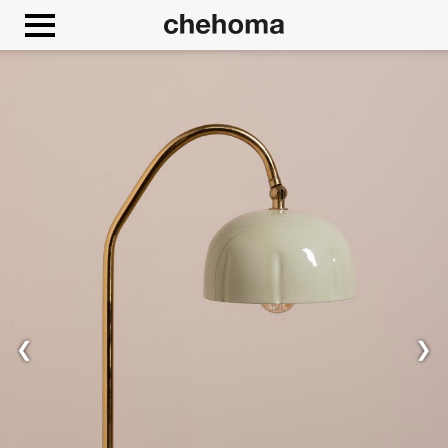
Cookies management panel
❮
❯
Consenti
Google Maps è disattivato