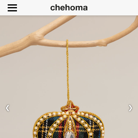
Panneau de gestion des cookies
❮
❯
Autoriser
Google Maps est désactivé.