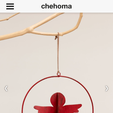
Panneau de gestion des cookies
❮
❯
Autoriser
Google Maps est désactivé.