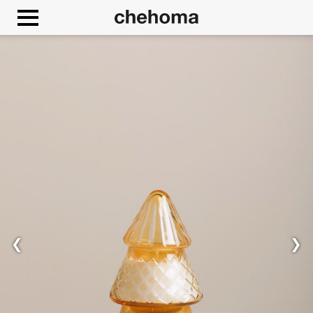
Panneau de gestion des cookies
❮
❯
Autoriser
Google Maps est désactivé.