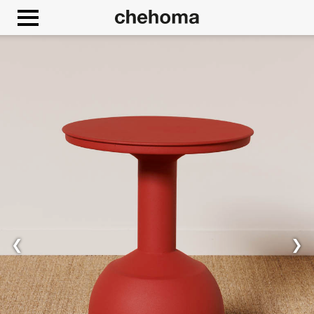
Panneau de gestion des cookies
❮
❯
Autoriser
Google Maps est désactivé.