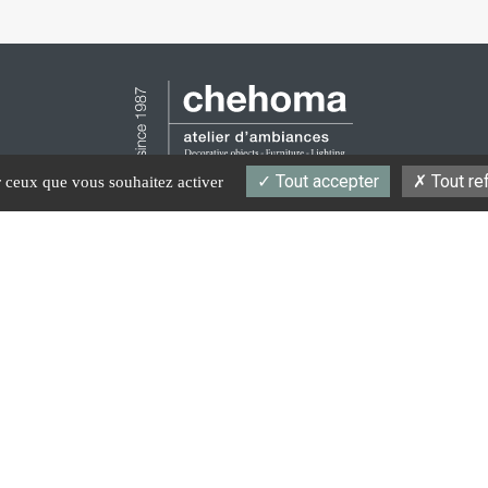
Tout accepter
Tout re
ur ceux que vous souhaitez activer
ons
Catégories
Nos revendeurs
Devenir partenaire
Chehoma
isans 31 7822 Ghislenghien Belgique
+32 (0)68 65 96 96
sales@
FR
NL
EN
IT
 management
Conditions générales d'utilisation
Politique de confid