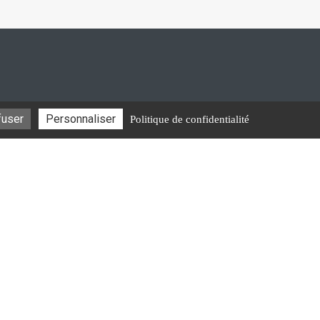
fuser
Personnaliser
Politique de confidentialité
Contact
Accès pro
chehoma.com
entialité