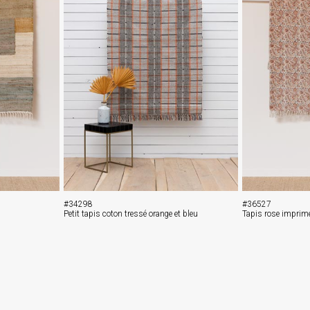
#34298
#36527
Petit tapis coton tressé orange et bleu
Tapis rose imprim