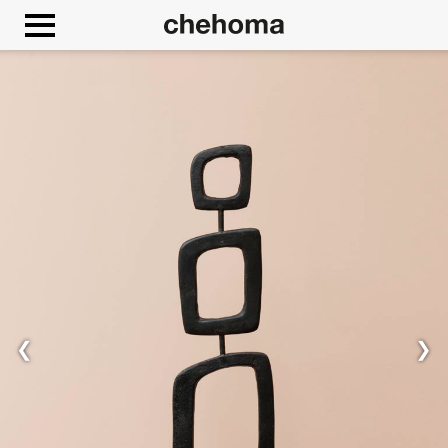
Panneau de gestion des cookies
❮
❯
Autoriser
Google Maps est désactivé.