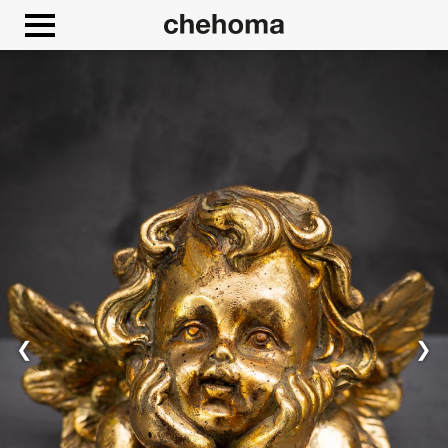
Panneau de gestion des cookies
❮
❯
Autoriser
Google Maps est désactivé.