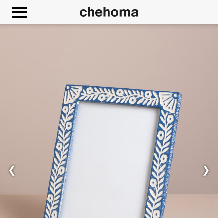
Panneau de gestion des cookies
❮
❯
Autoriser
Google Maps est désactivé.