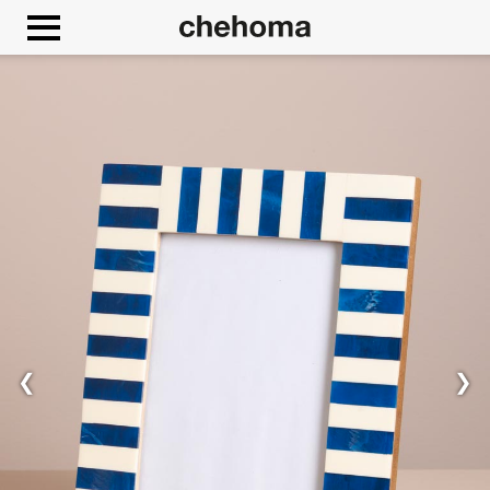
Panneau de gestion des cookies
❮
❯
Autoriser
Google Maps est désactivé.