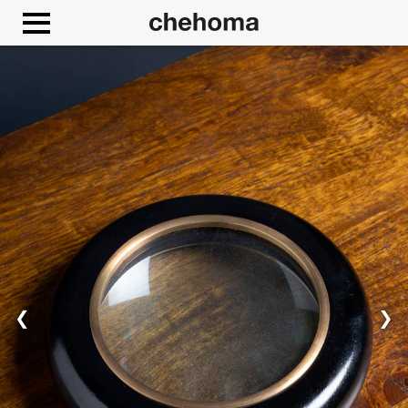
Panneau de gestion des cookies
❮
❯
Autoriser
Google Maps est désactivé.