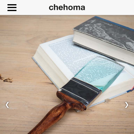
Panneau de gestion des cookies
❮
❯
Autoriser
Google Maps est désactivé.