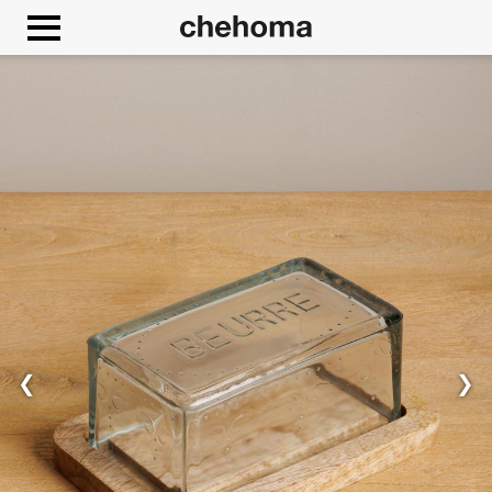
Panneau de gestion des cookies
❮
❯
Autoriser
Google Maps est désactivé.