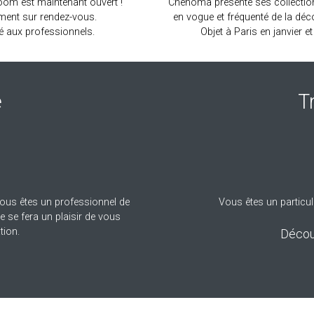
om est maintenant ouvert !
Chehoma présente ses collection
ment sur rendez-vous.
en vogue et fréquenté de la dé
é aux professionnels.
Objet à Paris en janvier e
e
T
ous êtes un professionnel de
Vous êtes un particul
 se fera un plaisir de vous
tion.
Décou